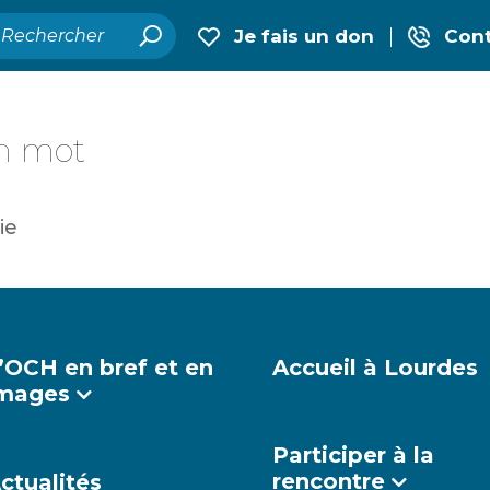
Je fais un don
Cont
un mot
ie
’OCH en bref et en
Accueil à Lourdes
mages
Participer à la
rencontre
ctualités