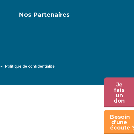
Nos Partenaires
–
Politique de confidentialité
Je
fais
un
don
Besoin
d'une
écoute 