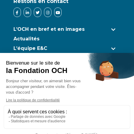
Restons en contact
L’OCH en bref et en images
Actualités
L’équipe E&C
Ombres et Lumière
Accueil à Lourdes
Participer à la rencontre
Transmettre son patrimoine
Nous aider
Podcasts et vidéos
Nos Partenaires